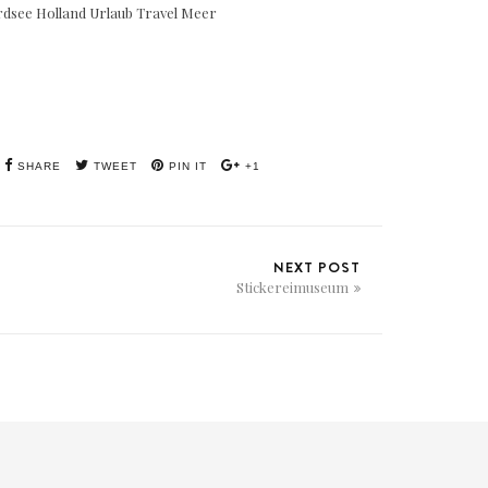
SHARE
TWEET
PIN IT
+1
NEXT POST
Stickereimuseum