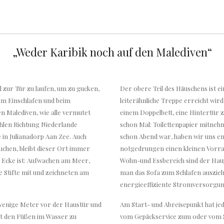
„Weder Karibik noch auf den Malediven“
l zur Tür zu laufen, um zu gucken,
Der obere Teil des Häuschens ist ei
im Einschlafen und beim
leiterähnliche Treppe erreicht wird
en Malediven, wie alle vermutet
einem Doppelbett, eine Hintertür 
ahlen Richtung Niederlande
schon Mal: Toilettenpapier mitnehm
 in Julianadorp Aan Zee. Auch
schon Abend war, haben wir uns e
chen, bleibt dieser Ort immer
notgedrungen einen kleinen Vorrat 
e Ecke ist: Aufwachen am Meer,
Wohn-und Essbereich sind der Haup
Stifte mit und zeichneten am
man das Sofa zum Schlafen auszieh
energieeffiziente Stromversorgung
wenige Meter vor der Haustür und
Am Start- und Abreisepunkt hat jed
it den Füßen im Wasser zu
vom Gepäckservice zum oder vom S