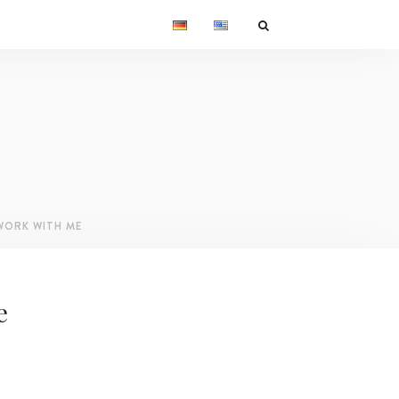
WORK WITH ME
e