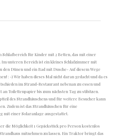
n Schlafbereich für Kinder mit 2 Betten, das mit einer
. Im unteren Bereich ist ein kleines Schlafzimmer mit
zu den Dünen und ein Bad mit Dusche- Auf diesem Wege
en! : -) Wir haben dieses Mal nicht daran gedacht und da es
ntschieden im Strand-Restaurant nebenan zu essen und
an Toilettenpapier bis zum nächsten Tag zu stibitzen.
tteil des Strandhäuschens und für weitere Besucher kann
en. Zudem ist das Strandhäuschen für eine
 mit einer Solaranlage ausgestattet.
er die Möglichkeit 1 Gepäckstück pro Person kostenlos
trandhaus mitnehmen zu lassen. Ein Traktor bringt das