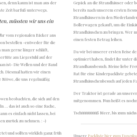
ssen, denn kaum ist man aus der
Gepäck an die Strandhäuser oder be
iste Zeit barfuß unterwegs.
bereits nach unserem ersten Besuc
Strandhäusern in den Niederlanden
en, müssten wir uns ein
Bollerwagen gekauft, um die Einkäu
Strandhäuschen zu bringen. Wer m
Uhr vom regionalen Bäcker ans
einen festen Betrag leihen.
on bestellen -entweder für die
man gerne länger schläft,
Da wir bei unserer ersten Reise de
ertüte am Liegestuhl auf der
optimiert haben, findet ihr unter 
an ist- Die Wellen und der Sand
Strandhausbesuch. Meine liebe Freu
h. Diesmal hatten wir einen
Rat für eine Kinderpackliste gebete
he Möwe, die uns regelmäßig
Strandhäuschenbesuch auf jeden Fa
Der Traktor ist gerade an unsere
wen beobachten, die sich auf den
mitgenommen. Nun heißt es nochm
… das ist auch so eine Sache,
Tschüüüüüüüß Meer, bis zum nächs
nn es einfach nicht lassen, bei
en zurück zu nehmen. : -)
et und sollten wirklich ganz früh
Unsere
Packliste hier zum Downlo