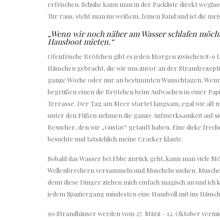
erfrischen. Schuhe kann man in der Packliste direkt wegla
Tür raus, steht man im weißem, feinen Sand und ist die me
„Wenn wir noch näher am Wasser schlafen möcht
Hausboot mieten.“
Ofenfrische Brötchen gibt es jeden Morgen zwischen 8-9 
Häuschen gebracht, die wir uns zuvor an der Strandrezepti
ganze Woche oder nur an bestimmten Wunschtagen. Wenn 
begrüßen einen die Brötchen beim Aufwachen in einer Papi
Terrasse. Der Tag am Meer startet langsam, egal wie alt m
unter den Füßen nehmen die ganze Aufmerksamkeit auf sic
Besucher, den wir „Gustav“ getauft haben. Eine dicke frec
besuchte und tatsächlich meine Cracker klaute.
Sobald das Wasser bei Ebbe zurück geht, kann man viele Mö
Wellenbrechern versammeln und Muscheln suchen. Muscheln 
denn diese Dinger ziehen mich einfach magisch an und ich ka
jedem Spaziergang mindesten eine Handvoll mit ins Häusch
90 Strandhäuser werden vom 27. März – 12. Oktober vermiet