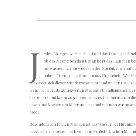
J
eden Morgen wache ich auf und das Erste ist schnel
ob das Meer noch da ist. Man hört das Rauschen be
Aufwachen. Ich bin weder in der Karibik noch auf d
haben. Circa. 3 – 3,5 Stunden aus Nordrhein-Westf
versteckt sich dieser wunderschöne Strand an der Nordsee
wenn wir bereits zum zweiten Mal das Strandhäuschen besu
besonders und kaum zu glauben, dass es fast bei uns um di
essen und kochen am Meer und diesmal nahmen wir unsere 
Meer.
Besonders am frühen Morgen ist das Wasser bei Flut nur 
es ist sehr verlockend sich vor dem Frühstück schon Mal m