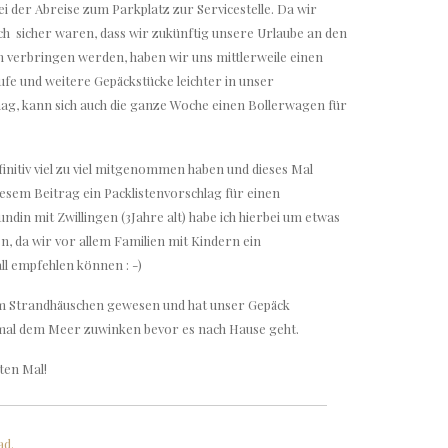
i der Abreise zum Parkplatz zur Servicestelle. Da wir
h sicher waren, dass wir zukünftig unsere Urlaube an den
 verbringen werden, haben wir uns mittlerweile einen
fe und weitere Gepäckstücke leichter in unser
ag, kann sich auch die ganze Woche einen Bollerwagen für
finitiv viel zu viel mitgenommen haben und dieses Mal
diesem Beitrag ein Packlistenvorschlag für einen
ndin mit Zwillingen (3Jahre alt) habe ich hierbei um etwas
n, da wir vor allem Familien mit Kindern ein
ll empfehlen können : -)
m Strandhäuschen gewesen und hat unser Gepäck
al dem Meer zuwinken bevor es nach Hause geht.
ten Mal!
ad.